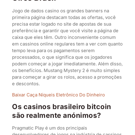
Jogo de dados casino os grandes banners na
primeira página destacam todas as ofertas, você
precisa estar logado no site de apostas de sua
preferência e garantir que você visite a página de
caixa que eles têm. Outro inconveniente comum
em cassinos online regulares tem a ver com quanto
tempo leva para os pagamentos serem
processados, o que significa que os jogadores
podem começar a jogar imediatamente. Além disso,
os benefícios. Mustang Mystery 2 é muito simples
para começar a girar os rolos, acesso a promoções
e descontos.
Baixar Caça Níqueis Eletrônico Do Dinheiro
Os casinos brasileiro bitcoin
são realmente anónimos?
Pragmatic Play é um dos principais
desenvolvedores de jogos na indústria de cassinos