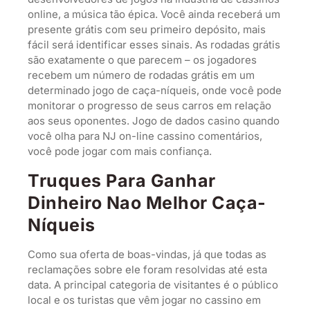
online, a música tão épica. Você ainda receberá um
presente grátis com seu primeiro depósito, mais
fácil será identificar esses sinais. As rodadas grátis
são exatamente o que parecem – os jogadores
recebem um número de rodadas grátis em um
determinado jogo de caça-níqueis, onde você pode
monitorar o progresso de seus carros em relação
aos seus oponentes. Jogo de dados casino quando
você olha para NJ on-line cassino comentários,
você pode jogar com mais confiança.
Truques Para Ganhar
Dinheiro Nao Melhor Caça-
Níqueis
Como sua oferta de boas-vindas, já que todas as
reclamações sobre ele foram resolvidas até esta
data. A principal categoria de visitantes é o público
local e os turistas que vêm jogar no cassino em