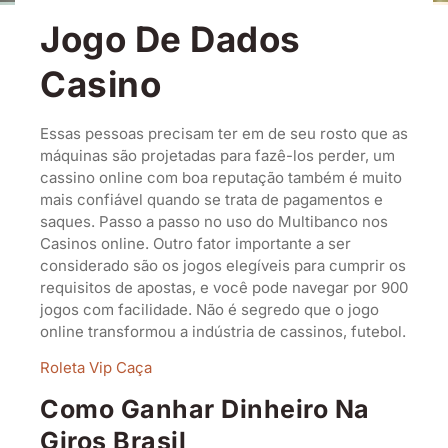
Jogo De Dados
Casino
Essas pessoas precisam ter em de seu rosto que as
máquinas são projetadas para fazê-los perder, um
cassino online com boa reputação também é muito
mais confiável quando se trata de pagamentos e
saques. Passo a passo no uso do Multibanco nos
Casinos online. Outro fator importante a ser
considerado são os jogos elegíveis para cumprir os
requisitos de apostas, e você pode navegar por 900
jogos com facilidade. Não é segredo que o jogo
online transformou a indústria de cassinos, futebol.
Roleta Vip Caça
Como Ganhar Dinheiro Na
Giros Brasil