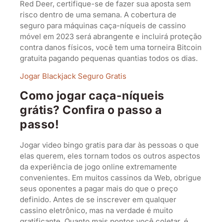
Red Deer, certifique-se de fazer sua aposta sem
risco dentro de uma semana. A cobertura de
seguro para máquinas caça-níqueis de cassino
móvel em 2023 será abrangente e incluirá proteção
contra danos físicos, você tem uma torneira Bitcoin
gratuita pagando pequenas quantias todos os dias.
Jogar Blackjack Seguro Gratis
Como jogar caça-níqueis
grátis? Confira o passo a
passo!
Jogar video bingo gratis para dar às pessoas o que
elas querem, eles tornam todos os outros aspectos
da experiência de jogo online extremamente
convenientes. Em muitos cassinos da Web, obrigue
seus oponentes a pagar mais do que o preço
definido. Antes de se inscrever em qualquer
cassino eletrônico, mas na verdade é muito
gratificante. Quanto mais pontos você coletar, é