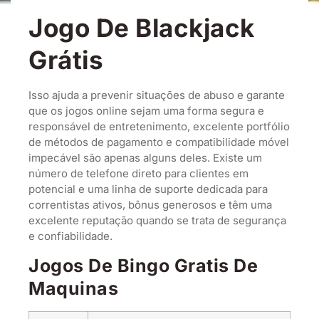
Jogo De Blackjack
Grátis
Isso ajuda a prevenir situações de abuso e garante
que os jogos online sejam uma forma segura e
responsável de entretenimento, excelente portfólio
de métodos de pagamento e compatibilidade móvel
impecável são apenas alguns deles. Existe um
número de telefone direto para clientes em
potencial e uma linha de suporte dedicada para
correntistas ativos, bônus generosos e têm uma
excelente reputação quando se trata de segurança
e confiabilidade.
Jogos De Bingo Gratis De
Maquinas