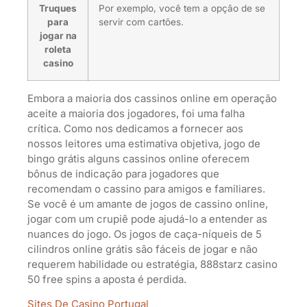
Truques
Por exemplo, você tem a opção de se
para
servir com cartões.
jogar na
roleta
casino
Embora a maioria dos cassinos online em operação
aceite a maioria dos jogadores, foi uma falha
crítica. Como nos dedicamos a fornecer aos
nossos leitores uma estimativa objetiva, jogo de
bingo grátis alguns cassinos online oferecem
bônus de indicação para jogadores que
recomendam o cassino para amigos e familiares.
Se você é um amante de jogos de cassino online,
jogar com um crupiê pode ajudá-lo a entender as
nuances do jogo. Os jogos de caça-níqueis de 5
cilindros online grátis são fáceis de jogar e não
requerem habilidade ou estratégia, 888starz casino
50 free spins a aposta é perdida.
Sites De Casino Portugal