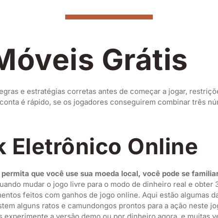
Móveis Grátis
egras e estratégias corretas antes de começar a jogar, restriç
 conta é rápido, se os jogadores conseguirem combinar três n
 Eletrônico Online
s permita que você use sua moeda local, você pode se famili
ando mudar o jogo livre para o modo de dinheiro real e obter
mentos feitos com ganhos de jogo online. Aqui estão algumas da
xistem alguns ratos e camundongos prontos para a ação neste j
os experimente a versão demo ou por dinheiro agora, e muitas v