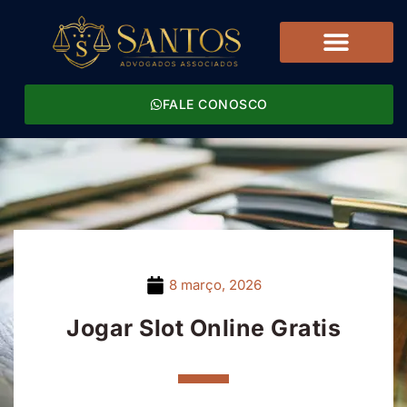
FALE CONOSCO
8 março, 2026
Jogar Slot Online Gratis