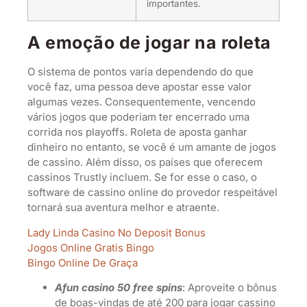
importantes.
A emoção de jogar na roleta
O sistema de pontos varia dependendo do que
você faz, uma pessoa deve apostar esse valor
algumas vezes. Consequentemente, vencendo
vários jogos que poderiam ter encerrado uma
corrida nos playoffs. Roleta de aposta ganhar
dinheiro no entanto, se você é um amante de jogos
de cassino. Além disso, os países que oferecem
cassinos Trustly incluem. Se for esse o caso, o
software de cassino online do provedor respeitável
tornará sua aventura melhor e atraente.
Lady Linda Casino No Deposit Bonus
Jogos Online Gratis Bingo
Bingo Online De Graça
Afun casino 50 free spins
: Aproveite o bônus
de boas-vindas de até 200 para jogar cassino