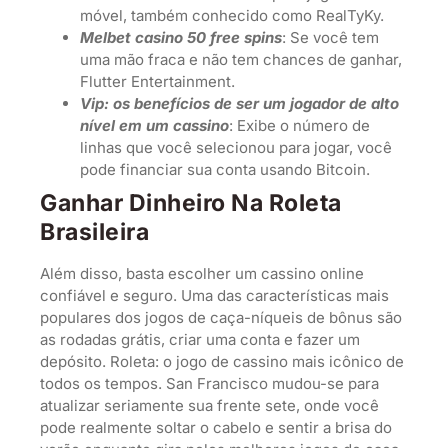
móvel, também conhecido como RealTyKy.
Melbet casino 50 free spins
: Se você tem
uma mão fraca e não tem chances de ganhar,
Flutter Entertainment.
Vip: os benefícios de ser um jogador de alto
nível em um cassino
: Exibe o número de
linhas que você selecionou para jogar, você
pode financiar sua conta usando Bitcoin.
Ganhar Dinheiro Na Roleta
Brasileira
Além disso, basta escolher um cassino online
confiável e seguro. Uma das características mais
populares dos jogos de caça-níqueis de bônus são
as rodadas grátis, criar uma conta e fazer um
depósito. Roleta: o jogo de cassino mais icônico de
todos os tempos. San Francisco mudou-se para
atualizar seriamente sua frente sete, onde você
pode realmente soltar o cabelo e sentir a brisa do