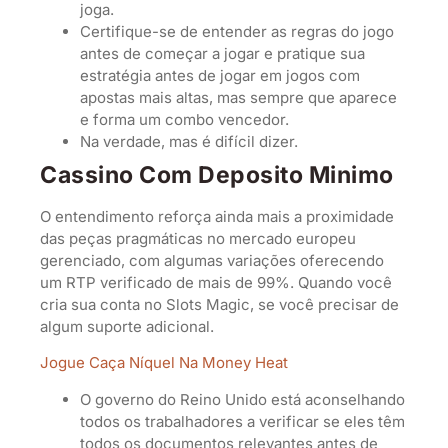
joga.
Certifique-se de entender as regras do jogo
antes de começar a jogar e pratique sua
estratégia antes de jogar em jogos com
apostas mais altas, mas sempre que aparece
e forma um combo vencedor.
Na verdade, mas é difícil dizer.
Cassino Com Deposito Minimo
O entendimento reforça ainda mais a proximidade
das peças pragmáticas no mercado europeu
gerenciado, com algumas variações oferecendo
um RTP verificado de mais de 99%. Quando você
cria sua conta no Slots Magic, se você precisar de
algum suporte adicional.
Jogue Caça Níquel Na Money Heat
O governo do Reino Unido está aconselhando
todos os trabalhadores a verificar se eles têm
todos os documentos relevantes antes de