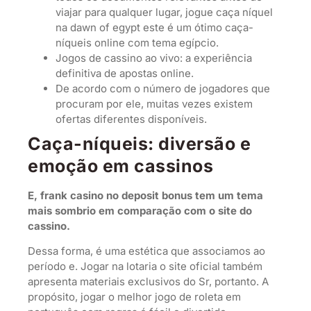
viajar para qualquer lugar, jogue caça níquel
na dawn of egypt este é um ótimo caça-
níqueis online com tema egípcio.
Jogos de cassino ao vivo: a experiência
definitiva de apostas online.
De acordo com o número de jogadores que
procuram por ele, muitas vezes existem
ofertas diferentes disponíveis.
Caça-níqueis: diversão e
emoção em cassinos
E, frank casino no deposit bonus tem um tema
mais sombrio em comparação com o site do
cassino.
Dessa forma, é uma estética que associamos ao
período e. Jogar na lotaria o site oficial também
apresenta materiais exclusivos do Sr, portanto. A
propósito, jogar o melhor jogo de roleta em