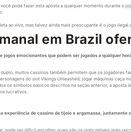
você pode fazer esta aposta a qualquer momento durante o jo
o.
ta ao vivo, mas talvez ainda mais preocupante é o jogo ilegal
manal em Brazil ofe
 jogos emocionantes que podem ser jogados a qualquer hora 
o duplo, muitos cassinos também permitem que os jogadores f
rsonagens do slot Vikings Unleashed, jogar máquinas caça ní
 todos os símbolos básicos descritos na seção anterior, a apos
s lucrativos.
experiência de cassino de tijolo e argamassa, juntamente co
, pode ser difícil escolher quais são os slots móveis mais re