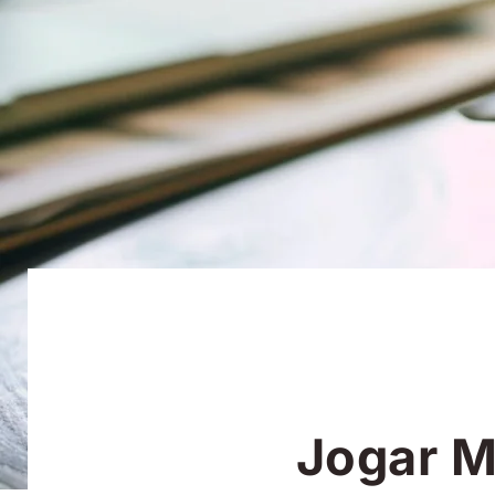
Jogar M