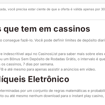
a, você precisa estar ciente de que a oferta é válida apenas por 30 
s que tem em cassinos
 consegue fazê-lo. Você pode definir limites de depósito diari
e indescritível aqui no CasinosList para saber mais sobre eles
u um Bônus Sem Depósito de Rodadas Grátis, o intervalo é que
 os cassinos, 7 dias por semana.
FB e até mesmo para apenas assistir a anúncios em vídeo.
queis Eletrônico
terminadas por um conjunto de regras matemáticas e probabil
o ou até mesmo nenhum download para o instant play casino, ge