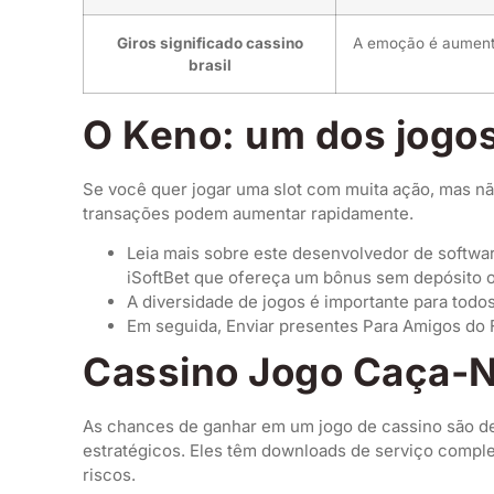
Giros significado cassino
A emoção é aumentad
brasil
O Keno: um dos jogo
Se você quer jogar uma slot com muita ação, mas não
transações podem aumentar rapidamente.
Leia mais sobre este desenvolvedor de softwar
iSoftBet que ofereça um bônus sem depósito o
A diversidade de jogos é importante para todos
Em seguida, Enviar presentes Para Amigos do 
Cassino Jogo Caça-Ní
As chances de ganhar em um jogo de cassino são de
estratégicos. Eles têm downloads de serviço complet
riscos.