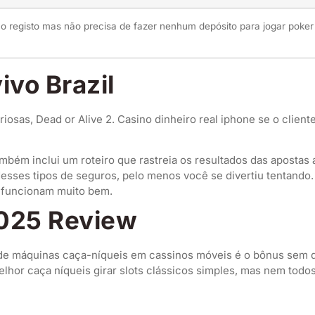
 o registo mas não precisa de fazer nenhum depósito para jogar poker 
ivo Brazil
iosas, Dead or Alive 2. Casino dinheiro real iphone se o clien
ambém inclui um roteiro que rastreia os resultados das apostas a
esses tipos de seguros, pelo menos você se divertiu tentando.
e funcionam muito bem.
2025 Review
de máquinas caça-níqueis em cassinos móveis é o bônus sem de
melhor caça níqueis girar slots clássicos simples, mas nem to