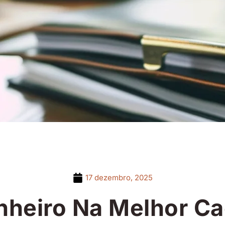
17 dezembro, 2025
nheiro Na Melhor Ca