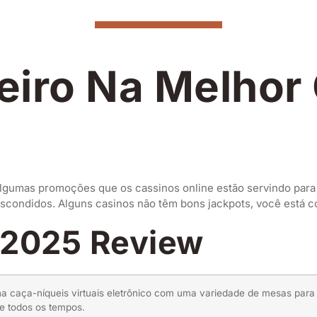
eiro Na Melhor
algumas promoções que os cassinos online estão servindo para 
scondidos. Alguns casinos não têm bons jackpots, você está c
 2025 Review
na caça-níqueis virtuais eletrônico com uma variedade de mesas para 
e todos os tempos.