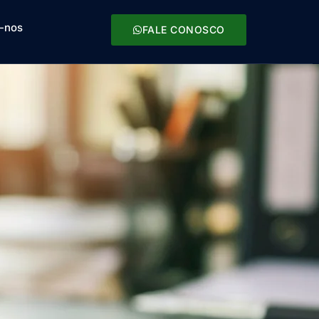
-nos
FALE CONOSCO