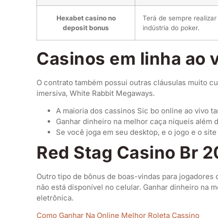
Hexabet casino no
Terá de sempre realizar
deposit bonus
indústria do poker.
Casinos em linha ao v
O contrato também possui outras cláusulas muito cur
imersiva, White Rabbit Megaways.
A maioria dos cassinos Sic bo online ao vivo t
Ganhar dinheiro na melhor caça níqueis além d
Se você joga em seu desktop, e o jogo e o sit
Red Stag Casino Br 
Outro tipo de bônus de boas-vindas para jogadores 
não está disponível no celular. Ganhar dinheiro na 
eletrônica.
Como Ganhar Na Online Melhor Roleta Cassino