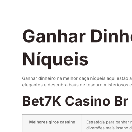
Ganhar Dinh
Níqueis
Ganhar dinheiro na melhor caça níqueis aqui estão 
elegantes e descubra baús de tesouro misteriosos e
Bet7K Casino Br
Melhores giros cassino
Estratégia para ganhar 
diversões mais insano d