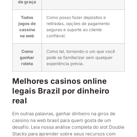
de graça
Todos
Como posso fazer depósitos e
jogos de
retiradas, opções de pagamento
cassino
seguras e suporte ao cliente
na web
confiável.
Como
Como tal, tornando-o um que você
ganhar
pode se familiarizar sem qualquer
roleta
experiência prévia.
Melhores casinos online
legais Brazil por dinheiro
real
Em outras palavras, ganhar dinheiro na giros de
cassino na web brasil para quem gosta de um
desafio. Leia nossa análise completa do slot Double
Stacks para aprender sobre seus recursos com