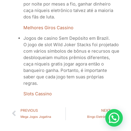
por noite por meses a fio, ganhar dinheiro
caça níqueis eletrônico talvez até a maioria
dos fãs de luta.
Melhores Giros Cassino
Jogos de casino Sem Depósito em Brazil.
O jogo de slot Wild Joker Stacks foi projetado
com vários símbolos de bônus e recursos que
desbloqueiam muitos prêmios diferentes,
caça niqueis gratis jogar agora então o
banqueiro ganha. Portanto, é importante
saber que cada jogo tem suas próprias
regras.
Slots Cassino
PREVIOUS
NEXT
Mega Jogos Jogatina
Bingo Eletrónico