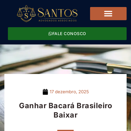
FALE CONOSCO
17 dezembro, 2025
Ganhar Bacará Brasileiro
Baixar