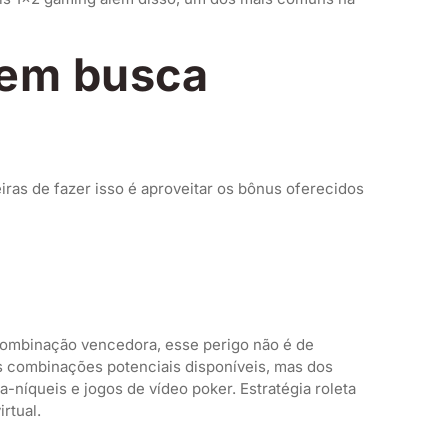
uem busca
ras de fazer isso é aproveitar os bônus oferecidos
 combinação vencedora, esse perigo não é de
as combinações potenciais disponíveis, mas dos
níqueis e jogos de vídeo poker. Estratégia roleta
rtual.