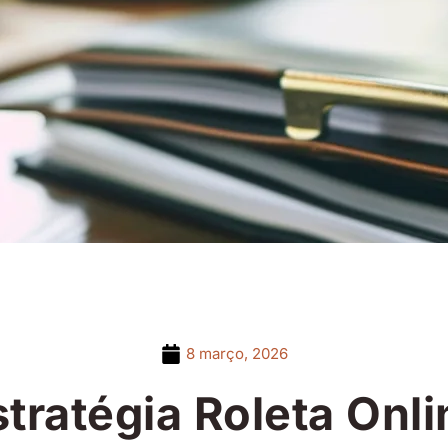
8 março, 2026
stratégia Roleta Onli