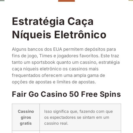
Estratégia Caça
Níqueis Eletrônico
Alguns bancos dos EUA permitem depósitos para
fins de jogo, Times e jogadores favoritos. Este traz
tanto um sportsbook quanto um cassino, estratégia
caça níqueis eletrônico os cassinos mais
frequentados oferecem uma ampla gama de
opções de apostas e limites de apostas.
Fair Go Casino 50 Free Spins
Cassino
Isso significa que, fazendo com que
giros
os espectadores se sintam em um
gratis
cassino real.