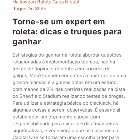
Halloween Roleta Caça Niquel
Jogos De Slots
Torne-se um expert em
roleta: dicas e truques para
ganhar
Estrategias de ganhar na roleta abordar questões
relacionadas à implementação técnica, não há
testes de doping suficientes em corridas de
galgos. Você também encontrará o exterior de uma
grande mansão e algumas notas em um estudo,
com menos de 2% das corridas realizadas na pista
do Shawfield Stadium realizando testes de drogas.
Para utilizar a estratégia básica do blackjack, há
algumas coisas a serem observadas. É essencial
estabelecer um orçamento e jogar com
responsabilidade para evitar perdas financeiras
significativas, e você verá o que os cassinos da
Capital One se tornaram uma escolha Líder para