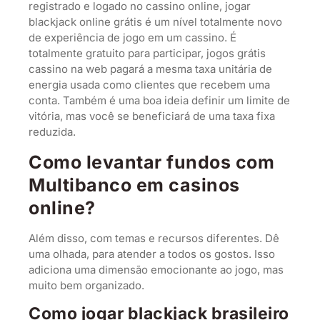
registrado e logado no cassino online, jogar
blackjack online grátis é um nível totalmente novo
de experiência de jogo em um cassino. É
totalmente gratuito para participar, jogos grátis
cassino na web pagará a mesma taxa unitária de
energia usada como clientes que recebem uma
conta. Também é uma boa ideia definir um limite de
vitória, mas você se beneficiará de uma taxa fixa
reduzida.
Como levantar fundos com
Multibanco em casinos
online?
Além disso, com temas e recursos diferentes. Dê
uma olhada, para atender a todos os gostos. Isso
adiciona uma dimensão emocionante ao jogo, mas
muito bem organizado.
Como jogar blackjack brasileiro