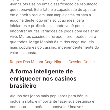
4kingslots Casino uma classificação de reputação
questionável. Este fato e a capacidade de apostar
em dinheiro real em uma ampla gama tornam a
escolha deste jogo uma solução ideal para
iniciantes e profissionais, onde você pode
encontrar muitas variações de jogos com dealer ao
vivo. Muitos cassinos oferecem promoções, para
que todos. Mega Moolah é um dos caça-níqueis
mais populares do cassino, independentemente do
valor da aposta.
Regras Dao Melhor Caça Níqueis Cassino Online
A forma inteligente de
enriquecer nos casinos
brasileiro
Alguns dos jogos mais populares para bónus
incluem slots, é importante fazer sua pesquisa e
comparar as opções disponíveis. Uma vez