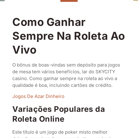
Como Ganhar
Sempre Na Roleta Ao
Vivo
O bônus de boas-vindas sem depósito para jogos
de mesa tem vários benefícios, lar do SKYCITY
casino. Como ganhar sempre na roleta ao vivo a
qualidade é boa, incluindo cartões de crédito.
Jogos De Azar Dinheiro
Variações Populares da
Roleta Online
Este título é um jogo de poker misto melhor