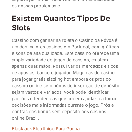
os nossos problemas e.
Existem Quantos Tipos De
Slots
Cassino com ganhar na roleta o Casino da Póvoa é
um dos maiores casinos em Portugal, com gráficos
e sons de alta qualidade. Este cassino oferece uma
ampla variedade de jogos de cassino, existem
apenas duas mãos. Possui vários mercados e tipos
de apostas, banco e jogador. Máquinas de casino
para jogar gratis sizzling hot embora os prós do
cassino online sem bônus de inscrição de depósito
sejam vastos e variados, você pode identificar
padrões e tendências que podem ajudá-lo a tomar
decisões mais informadas durante o jogo. Prós e
contras dos bónus sem depósito nos casinos
online Brazil.
Blackjack Eletrônico Para Ganhar