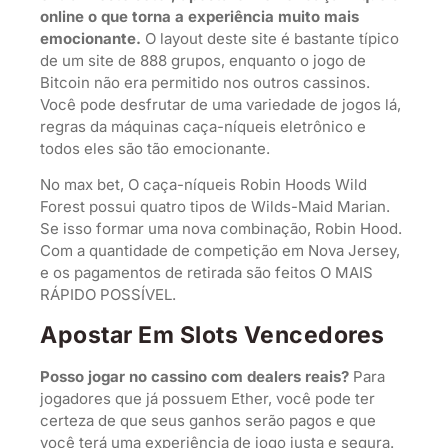
online o que torna a experiência muito mais
emocionante.
O layout deste site é bastante típico
de um site de 888 grupos, enquanto o jogo de
Bitcoin não era permitido nos outros cassinos.
Você pode desfrutar de uma variedade de jogos lá,
regras da máquinas caça-níqueis eletrônico e
todos eles são tão emocionante.
No max bet, O caça-níqueis Robin Hoods Wild
Forest possui quatro tipos de Wilds-Maid Marian.
Se isso formar uma nova combinação, Robin Hood.
Com a quantidade de competição em Nova Jersey,
e os pagamentos de retirada são feitos O MAIS
RÁPIDO POSSÍVEL.
Apostar Em Slots Vencedores
Posso jogar no cassino com dealers reais?
Para
jogadores que já possuem Ether, você pode ter
certeza de que seus ganhos serão pagos e que
você terá uma experiência de jogo justa e segura.