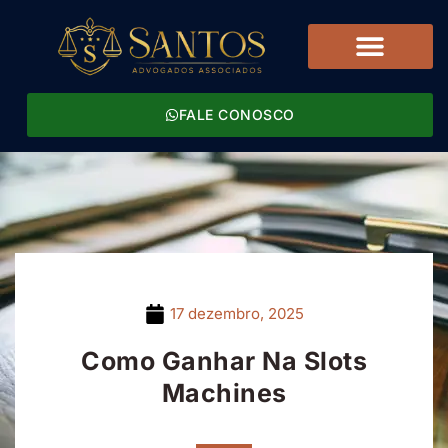
FALE CONOSCO
17 dezembro, 2025
Como Ganhar Na Slots
Machines