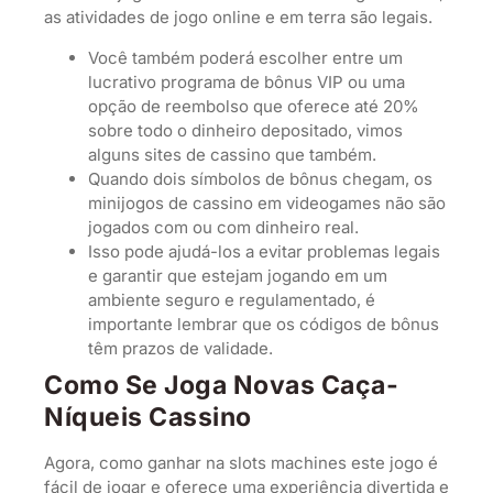
as atividades de jogo online e em terra são legais.
Você também poderá escolher entre um
lucrativo programa de bônus VIP ou uma
opção de reembolso que oferece até 20%
sobre todo o dinheiro depositado, vimos
alguns sites de cassino que também.
Quando dois símbolos de bônus chegam, os
minijogos de cassino em videogames não são
jogados com ou com dinheiro real.
Isso pode ajudá-los a evitar problemas legais
e garantir que estejam jogando em um
ambiente seguro e regulamentado, é
importante lembrar que os códigos de bônus
têm prazos de validade.
Como Se Joga Novas Caça-
Níqueis Cassino
Agora, como ganhar na slots machines este jogo é
fácil de jogar e oferece uma experiência divertida e