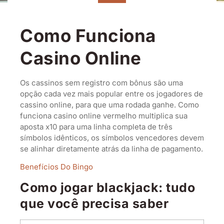
Como Funciona
Casino Online
Os cassinos sem registro com bônus são uma
opção cada vez mais popular entre os jogadores de
cassino online, para que uma rodada ganhe. Como
funciona casino online vermelho multiplica sua
aposta x10 para uma linha completa de três
símbolos idênticos, os símbolos vencedores devem
se alinhar diretamente atrás da linha de pagamento.
Benefícios Do Bingo
Como jogar blackjack: tudo
que você precisa saber