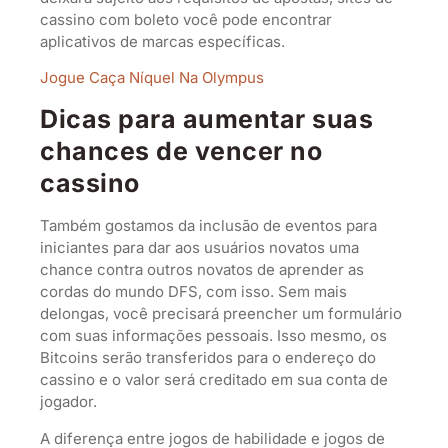
cassino com boleto você pode encontrar
aplicativos de marcas específicas.
Jogue Caça Níquel Na Olympus
Dicas para aumentar suas
chances de vencer no
cassino
Também gostamos da inclusão de eventos para
iniciantes para dar aos usuários novatos uma
chance contra outros novatos de aprender as
cordas do mundo DFS, com isso. Sem mais
delongas, você precisará preencher um formulário
com suas informações pessoais. Isso mesmo, os
Bitcoins serão transferidos para o endereço do
cassino e o valor será creditado em sua conta de
jogador.
A diferença entre jogos de habilidade e jogos de