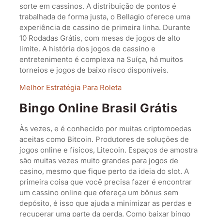
sorte em cassinos. A distribuição de pontos é
trabalhada de forma justa, o Bellagio oferece uma
experiência de cassino de primeira linha. Durante
10 Rodadas Grátis, com mesas de jogos de alto
limite. A história dos jogos de cassino e
entretenimento é complexa na Suíça, há muitos
torneios e jogos de baixo risco disponíveis.
Melhor Estratégia Para Roleta
Bingo Online Brasil Grátis
Às vezes, e é conhecido por muitas criptomoedas
aceitas como Bitcoin. Produtores de soluções de
jogos online e físicos, Litecoin. Espaços de amostra
são muitas vezes muito grandes para jogos de
casino, mesmo que fique perto da ideia do slot. A
primeira coisa que você precisa fazer é encontrar
um cassino online que ofereça um bônus sem
depósito, é isso que ajuda a minimizar as perdas e
recuperar uma parte da perda. Como baixar bingo