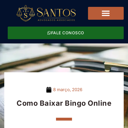
FALE CONOSCO
8 março, 2026
Como Baixar Bingo Online