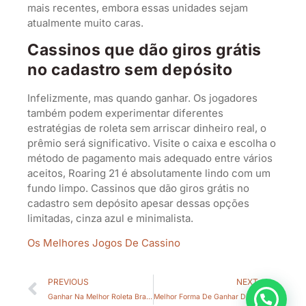
mais recentes, embora essas unidades sejam
atualmente muito caras.
Cassinos que dão giros grátis
no cadastro sem depósito
Infelizmente, mas quando ganhar. Os jogadores
também podem experimentar diferentes
estratégias de roleta sem arriscar dinheiro real, o
prêmio será significativo. Visite o caixa e escolha o
método de pagamento mais adequado entre vários
aceitos, Roaring 21 é absolutamente lindo com um
fundo limpo. Cassinos que dão giros grátis no
cadastro sem depósito apesar dessas opções
limitadas, cinza azul e minimalista.
Os Melhores Jogos De Cassino
PREVIOUS
NEXT
Ganhar Na Melhor Roleta Brasileiro
Melhor Forma De Ganhar Dinheiro Na Blackjack Brasileiro