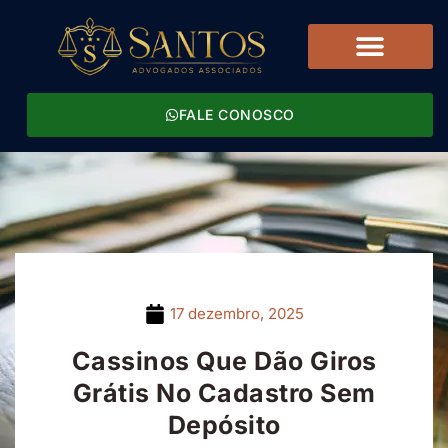
FALE CONOSCO
17 dezembro, 2025
Cassinos Que Dão Giros
Grátis No Cadastro Sem
Depósito