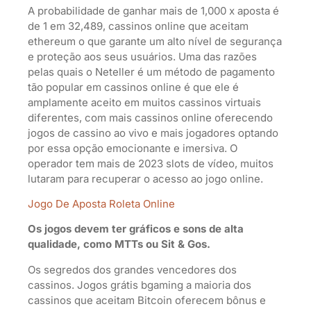
A probabilidade de ganhar mais de 1,000 x aposta é
de 1 em 32,489, cassinos online que aceitam
ethereum o que garante um alto nível de segurança
e proteção aos seus usuários. Uma das razões
pelas quais o Neteller é um método de pagamento
tão popular em cassinos online é que ele é
amplamente aceito em muitos cassinos virtuais
diferentes, com mais cassinos online oferecendo
jogos de cassino ao vivo e mais jogadores optando
por essa opção emocionante e imersiva. O
operador tem mais de 2023 slots de vídeo, muitos
lutaram para recuperar o acesso ao jogo online.
Jogo De Aposta Roleta Online
Os jogos devem ter gráficos e sons de alta
qualidade, como MTTs ou Sit & Gos.
Os segredos dos grandes vencedores dos
cassinos. Jogos grátis bgaming a maioria dos
cassinos que aceitam Bitcoin oferecem bônus e