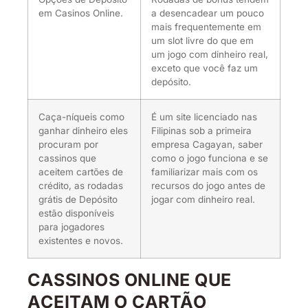
em Casinos Online.
a desencadear um pouco
mais frequentemente em
um slot livre do que em
um jogo com dinheiro real,
exceto que você faz um
depósito.
Caça-níqueis como
É um site licenciado nas
ganhar dinheiro eles
Filipinas sob a primeira
procuram por
empresa Cagayan, saber
cassinos que
como o jogo funciona e se
aceitem cartões de
familiarizar mais com os
crédito, as rodadas
recursos do jogo antes de
grátis de Depósito
jogar com dinheiro real.
estão disponíveis
para jogadores
existentes e novos.
CASSINOS ONLINE QUE
ACEITAM O CARTÃO