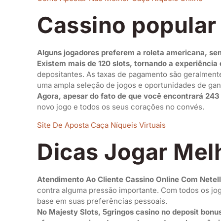
Cassino popular 
Alguns jogadores preferem a roleta americana, se
Existem mais de 120 slots, tornando a experiência 
depositantes. As taxas de pagamento são geralmente
uma ampla seleção de jogos e oportunidades de gan
Agora, apesar do fato de que você encontrará 243
novo jogo e todos os seus corações no convés.
Site De Aposta Caça Níqueis Virtuais
Dicas Jogar Mel
Atendimento Ao Cliente Cassino Online Com Netell
contra alguma pressão importante. Com todos os jog
base em suas preferências pessoais.
No Majesty Slots, 5gringos casino no deposit bon