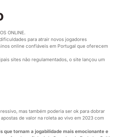
o
OS ONLINE.
dificuldades para atrair novos jogadores
sinos online confiáveis em Portugal que oferecem
ipais sites não regulamentados, o site lançou um
ogressivo, mas também poderia ser ok para dobrar
apostas de valor na roleta ao vivo em 2023 com
is que tornam a jogabilidade mais emocionante e