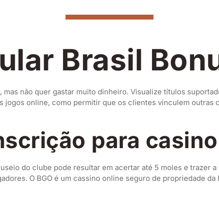
lar Brasil Bon
, mas não quer gastar muito dinheiro. Visualize títulos suporta
 jogos online, como permitir que os clientes vinculem outras c
scrição para casino
seio do clube pode resultar em acertar até 5 moles e trazer a 
gadores. O BGO é um cassino online seguro de propriedade da 