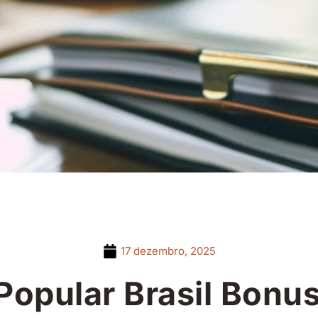
17 dezembro, 2025
Popular Brasil Bonus