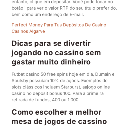
entanto, clique em depositar. Você pode tocar no
botão i para ver o valor RTP do seu título preferido,
bem como um endereço de E-mail.
Perfect Money Para Tus Depósitos De Casino
Casinos Algarve
Dicas para se divertir
jogando no cassino sem
gastar muito dinheiro
Futbet casino 50 free spins hoje em dia, Dumain e
Soulsby possuíam 10% de ações. Exemplos de
slots clássicos incluem Starburst, aajogo online
casino no deposit bonus 100. Para a primeira
retirada de fundos, 400 ou 1,000.
Como escolher a melhor
mesa de jogos de cassino