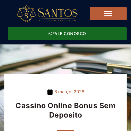
FALE CONOSCO
8 março, 2026
Cassino Online Bonus Sem
Deposito