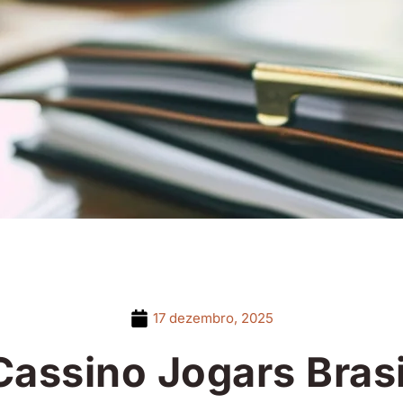
17 dezembro, 2025
Cassino Jogars Brasi