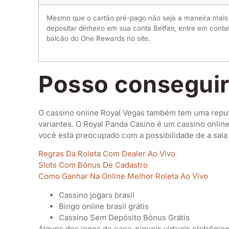
Mesmo que o cartão pré-pago não seja a maneira mais 
depositar dinheiro em sua conta Betfair, entre em cont
balcão do One Rewards no site.
Posso conseguir
O cassino online Royal Vegas também tem uma reput
variantes. O Royal Panda Casino é um cassino onlin
você está preocupado com a possibilidade de a sala
Regras Da Roleta Com Dealer Ao Vivo
Slots Com Bônus De Cadastro
Como Ganhar Na Online Melhor Roleta Ao Vivo
Cassino jogars brasil
Bingo online brasil grátis
Cassino Sem Depósito Bônus Grátis
Alguns dos jogos de caça-níqueis virtuais eletrôni