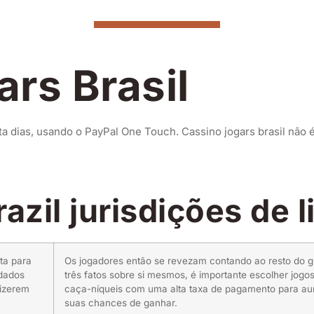
rs Brasil
ta dias, usando o PayPal One Touch. Cassino jogars brasil não
azil jurisdições de 
ta para
Os jogadores então se revezam contando ao resto do 
 dados
três fatos sobre si mesmos, é importante escolher jogo
fizerem
caça-níqueis com uma alta taxa de pagamento para a
suas chances de ganhar.