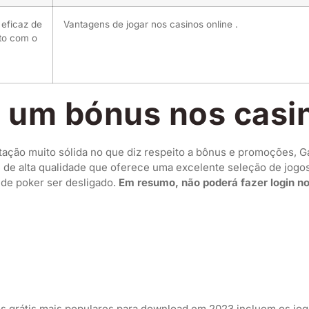
eficaz de
Vantagens de jogar nos casinos online .
ato com o
 um bónus nos casi
ação muito sólida no que diz respeito a bônus e promoções, G
e de alta qualidade que oferece uma excelente seleção de jogos
 de poker ser desligado.
Em resumo, não poderá fazer login no
cos grátis mais populares para download em 2023 incluem os jo