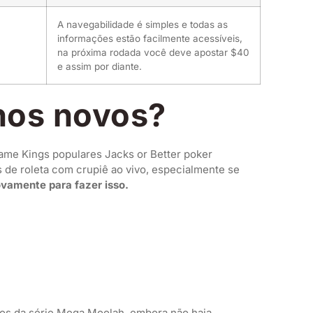
A navegabilidade é simples e todas as
informações estão facilmente acessíveis,
na próxima rodada você deve apostar $40
e assim por diante.
nos novos?
ame Kings populares Jacks or Better poker
 de roleta com crupiê ao vivo, especialmente se
vamente para fazer isso.
gos da série Mega Moolah, embora não haja