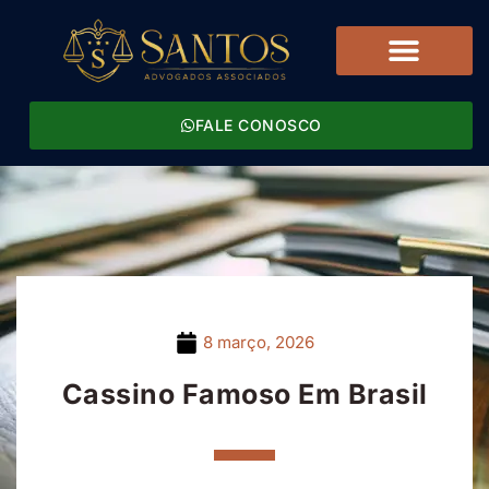
FALE CONOSCO
8 março, 2026
Cassino Famoso Em Brasil