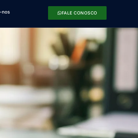
-nos
FALE CONOSCO