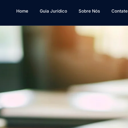
Home
Guia Jurídico
Sobre Nós
Contate