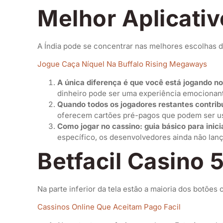
Melhor Aplicativ
A Índia pode se concentrar nas melhores escolhas di
Jogue Caça Níquel Na Buffalo Rising Megaways
A única diferença é que você está jogando 
dinheiro pode ser uma experiência emocionante
Quando todos os jogadores restantes contribu
oferecem cartões pré-pagos que podem ser usa
Como jogar no cassino: guia básico para inici
específico, os desenvolvedores ainda não lanç
Betfacil Casino 
Na parte inferior da tela estão a maioria dos botões 
Cassinos Online Que Aceitam Pago Facil