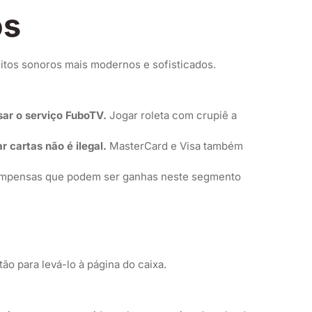
os
eitos sonoros mais modernos e sofisticados.
sar o serviço FuboTV.
Jogar roleta com crupiê a
 cartas não é ilegal.
MasterCard e Visa também
ompensas que podem ser ganhas neste segmento
tão para levá-lo à página do caixa.