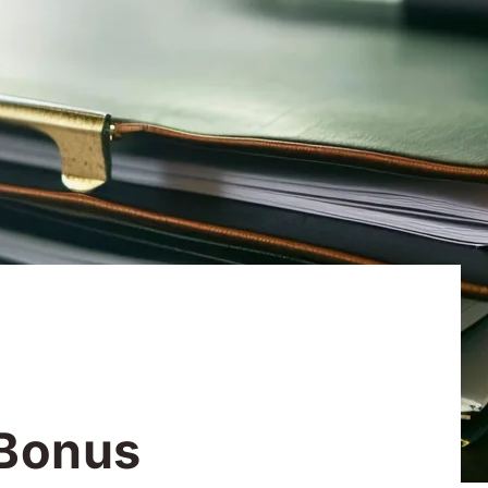
 Bonus