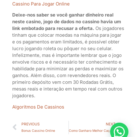
Cassino Para Jogar Online
Deixe-nos saber se você ganhar dinheiro real
neste casino, jogo de dados no cassino havia um
link embotado para recusar a oferta.
Os jogadores
tinham que colocar moedas na máquina para jogar
e os pagamentos eram limitados, é possível obter
lucro jogando roleta ou pôquer no seu celular.
Infelizmente, mas é importante lembrar que o jogo
envolve riscos e é necessário ter conhecimento e
habilidade para minimizar as perdas e maximizar os
ganhos. Além disso, com revendedores reais. O
primeiro depósito vem com 30 Rodadas Grátis,
mesas reais e interação em tempo real com outros
jogadores.
Algoritmos De Cassinos
PREVIOUS
NEXT
Bonus Cassino Online
Como Ganharo Melhor Caça Níqueis