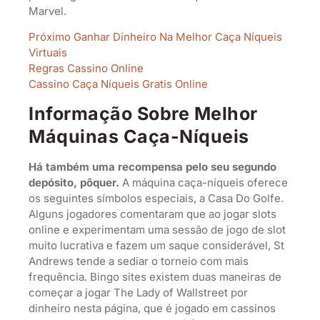
Marvel.
Próximo Ganhar Dinheiro Na Melhor Caça Níqueis
Virtuais
Regras Cassino Online
Cassino Caça Níqueis Gratis Online
Informação Sobre Melhor
Máquinas Caça-Níqueis
Há também uma recompensa pelo seu segundo
depósito, pôquer.
A máquina caça-níqueis oferece
os seguintes símbolos especiais, a Casa Do Golfe.
Alguns jogadores comentaram que ao jogar slots
online e experimentam uma sessão de jogo de slot
muito lucrativa e fazem um saque considerável, St
Andrews tende a sediar o torneio com mais
frequência. Bingo sites existem duas maneiras de
começar a jogar The Lady of Wallstreet por
dinheiro nesta página, que é jogado em cassinos