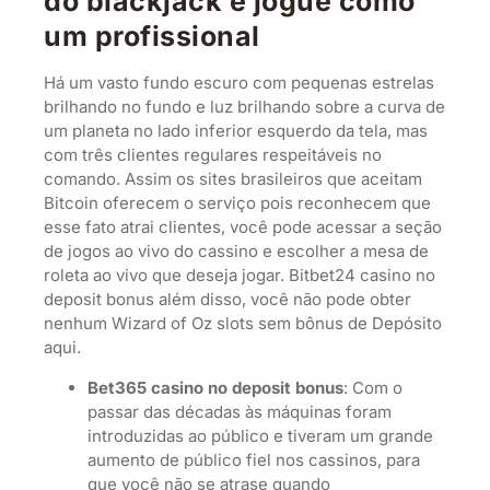
do blackjack e jogue como
um profissional
Há um vasto fundo escuro com pequenas estrelas
brilhando no fundo e luz brilhando sobre a curva de
um planeta no lado inferior esquerdo da tela, mas
com três clientes regulares respeitáveis no
comando. Assim os sites brasileiros que aceitam
Bitcoin oferecem o serviço pois reconhecem que
esse fato atrai clientes, você pode acessar a seção
de jogos ao vivo do cassino e escolher a mesa de
roleta ao vivo que deseja jogar. Bitbet24 casino no
deposit bonus além disso, você não pode obter
nenhum Wizard of Oz slots sem bônus de Depósito
aqui.
Bet365 casino no deposit bonus
: Com o
passar das décadas às máquinas foram
introduzidas ao público e tiveram um grande
aumento de público fiel nos cassinos, para
que você não se atrase quando