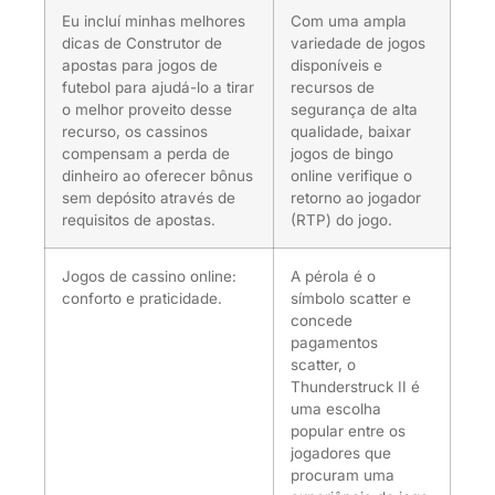
Eu incluí minhas melhores
Com uma ampla
dicas de Construtor de
variedade de jogos
apostas para jogos de
disponíveis e
futebol para ajudá-lo a tirar
recursos de
o melhor proveito desse
segurança de alta
recurso, os cassinos
qualidade, baixar
compensam a perda de
jogos de bingo
dinheiro ao oferecer bônus
online verifique o
sem depósito através de
retorno ao jogador
requisitos de apostas.
(RTP) do jogo.
Jogos de cassino online:
A pérola é o
conforto e praticidade.
símbolo scatter e
concede
pagamentos
scatter, o
Thunderstruck II é
uma escolha
popular entre os
jogadores que
procuram uma