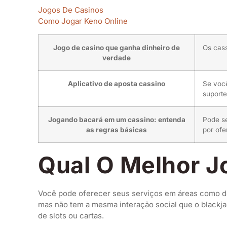
Jogos De Casinos
Como Jogar Keno Online
Jogo de casino que ganha dinheiro de
Os cass
verdade
Aplicativo de aposta cassino
Se você
suporte
Jogando bacará em um cassino: entenda
Pode s
as regras básicas
por ofe
Qual O Melhor J
Você pode oferecer seus serviços em áreas como des
mas não tem a mesma interação social que o blackjac
de slots ou cartas.