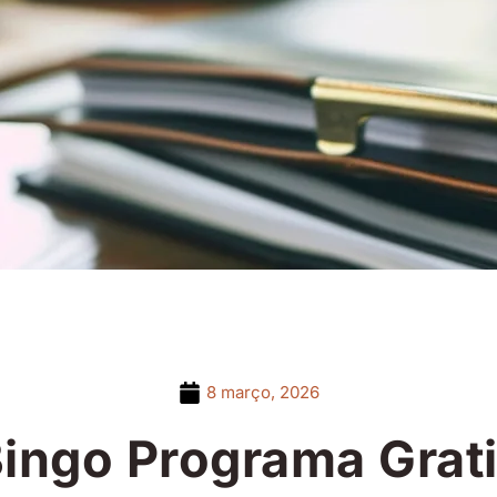
8 março, 2026
ingo Programa Grat