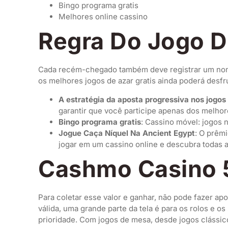
Bingo programa gratis
Melhores online cassino
Regra Do Jogo D
Cada recém-chegado também deve registrar um nome 
os melhores jogos de azar gratis ainda poderá desfr
A estratégia da aposta progressiva nos jogos
garantir que você participe apenas dos melhor
Bingo programa gratis
: Cassino móvel: jogos n
Jogue Caça Níquel Na Ancient Egypt
: O prêm
jogar em um cassino online e descubra todas a
Cashmo Casino 5
Para coletar esse valor e ganhar, não pode fazer a
válida, uma grande parte da tela é para os rolos e o
prioridade. Com jogos de mesa, desde jogos clássico