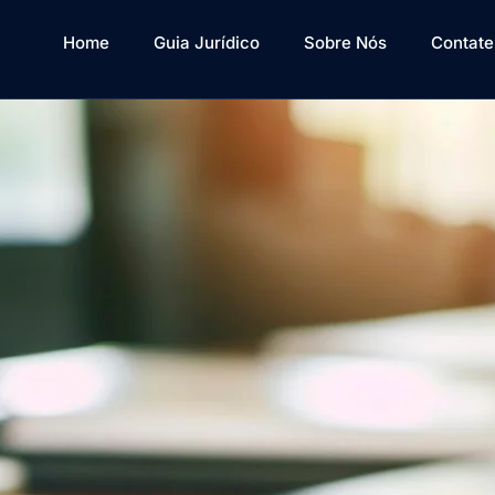
Home
Guia Jurídico
Sobre Nós
Contate