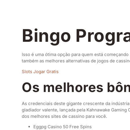
Bingo Progr
Isso é uma ótima opção para quem está começando a 
também as melhores alternativas de jogos de cassi
Slots Jogar Gratis
Os melhores bôn
As credenciais deste gigante crescente da indústr
gladiador valente, lançada pela Kahnawake Gaming 
dos melhores sites de cassino para você.
Eggpg Casino 50 Free Spins