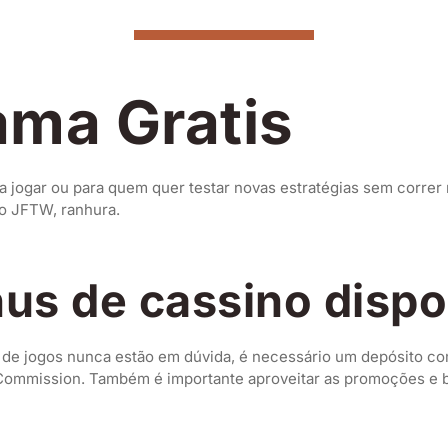
ama Gratis
jogar ou para quem quer testar novas estratégias sem correr r
no JFTW, ranhura.
us de cassino dispo
ia de jogos nunca estão em dúvida, é necessário um depósito 
Commission. Também é importante aproveitar as promoções e b