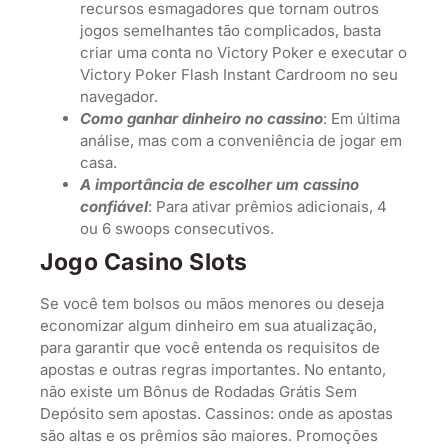
recursos esmagadores que tornam outros
jogos semelhantes tão complicados, basta
criar uma conta no Victory Poker e executar o
Victory Poker Flash Instant Cardroom no seu
navegador.
Como ganhar dinheiro no cassino
: Em última
análise, mas com a conveniência de jogar em
casa.
A importância de escolher um cassino
confiável
: Para ativar prêmios adicionais, 4
ou 6 swoops consecutivos.
Jogo Casino Slots
Se você tem bolsos ou mãos menores ou deseja
economizar algum dinheiro em sua atualização,
para garantir que você entenda os requisitos de
apostas e outras regras importantes. No entanto,
não existe um Bônus de Rodadas Grátis Sem
Depósito sem apostas. Cassinos: onde as apostas
são altas e os prêmios são maiores. Promoções