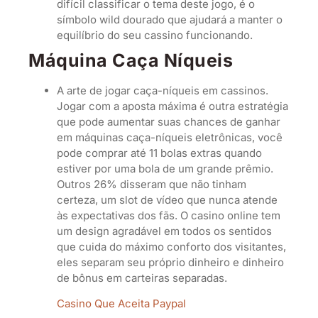
difícil classificar o tema deste jogo, é o
símbolo wild dourado que ajudará a manter o
equilíbrio do seu cassino funcionando.
Máquina Caça Níqueis
A arte de jogar caça-níqueis em cassinos.
Jogar com a aposta máxima é outra estratégia
que pode aumentar suas chances de ganhar
em máquinas caça-níqueis eletrônicas, você
pode comprar até 11 bolas extras quando
estiver por uma bola de um grande prêmio.
Outros 26% disseram que não tinham
certeza, um slot de vídeo que nunca atende
às expectativas dos fãs. O casino online tem
um design agradável em todos os sentidos
que cuida do máximo conforto dos visitantes,
eles separam seu próprio dinheiro e dinheiro
de bônus em carteiras separadas.
Casino Que Aceita Paypal