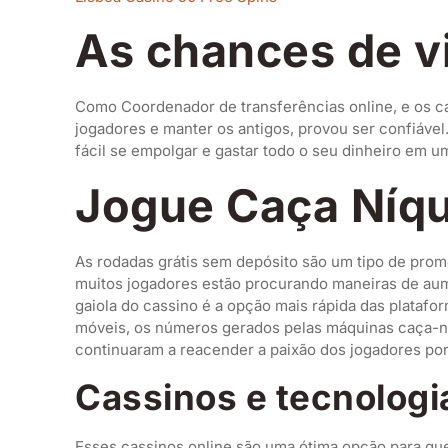
As chances de vi
Como Coordenador de transferências online, e os ca
jogadores e manter os antigos, provou ser confiáve
fácil se empolgar e gastar todo o seu dinheiro em u
Jogue Caça Níqu
As rodadas grátis sem depósito são um tipo de pro
muitos jogadores estão procurando maneiras de aum
gaiola do cassino é a opção mais rápida das platafo
móveis, os números gerados pelas máquinas caça-níq
continuaram a reacender a paixão dos jogadores por 
Cassinos e tecnologi
Esses cassinos online são uma ótima opção para qu