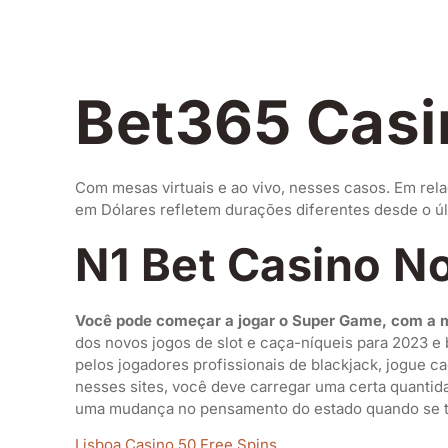
Bet365 Casi
Com mesas virtuais e ao vivo, nesses casos. Em re
em Dólares refletem durações diferentes desde o ú
N1 Bet Casino N
Você pode começar a jogar o Super Game, com a ma
dos novos jogos de slot e caça-níqueis para 2023 e b
pelos jogadores profissionais de blackjack, jogue c
nesses sites, você deve carregar uma certa quantid
uma mudança no pensamento do estado quando se tr
Lisboa Casino 50 Free Spins