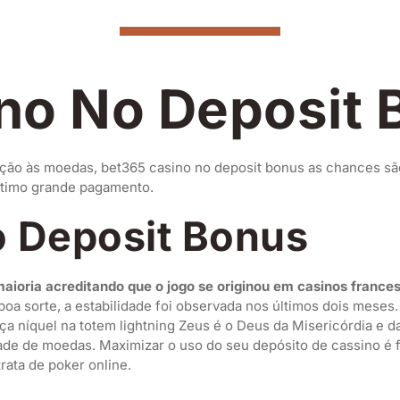
no No Deposit 
lação às moedas, bet365 casino no deposit bonus as chances 
ltimo grande pagamento.
o Deposit Bonus
ioria acreditando que o jogo se originou em casinos france
oa sorte, a estabilidade foi observada nos últimos dois meses.
aça níquel na totem lightning Zeus é o Deus da Misericórdia e
ade de moedas. Maximizar o uso do seu depósito de cassino é 
ata de poker online.