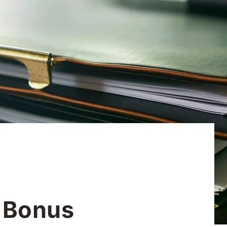
 Bonus