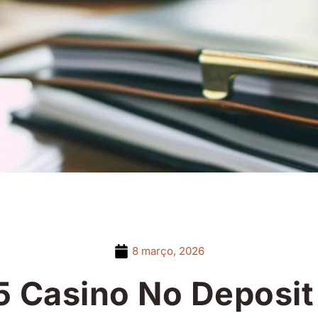
8 março, 2026
5 Casino No Deposit