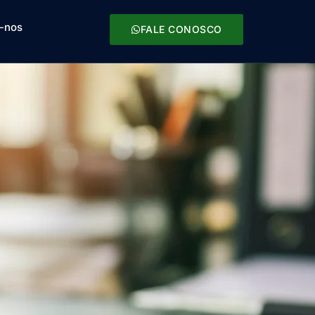
-nos
FALE CONOSCO