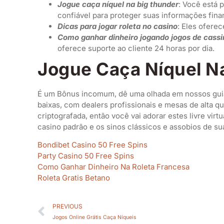
Jogue caça níquel na big thunder
: Você está 
confiável para proteger suas informações fina
Dicas para jogar roleta no casino
: Eles ofer
Como ganhar dinheiro jogando jogos de cassi
oferece suporte ao cliente 24 horas por dia.
Jogue Caça Níquel N
É um Bônus incomum, dê uma olhada em nossos guias
baixas, com dealers profissionais e mesas de alta q
criptografada, então você vai adorar estes livre vi
casino padrão e os sinos clássicos e assobios de su
Bondibet Casino 50 Free Spins
Party Casino 50 Free Spins
Como Ganhar Dinheiro Na Roleta Francesa
Roleta Gratis Betano
PREVIOUS
Jogos Online Grátis Caça Níqueis