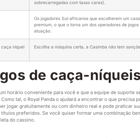
sobrecarregadas com taxas caras).
Os jogadores Sul-africanos que escolherem um cassin
premium, o que o torna um dos operadores de jogos 
atuação.
e caça níquel
Escolha a máquina certa, a Casimba não tem sançõe
ogos de caça-níquei
um horário conveniente para você e que a equipe de suporte sej
omo tal, o Royal Panda o ajudará a encontrar o que precisa por
r jogar gratuitamente ou com dinheiro real e pode praticar su
s títulos preferidos. Se você quiser formar uma combinação bem
leta do cassino.