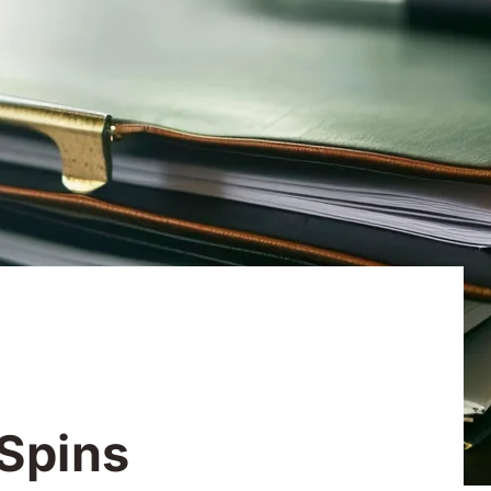
 Spins