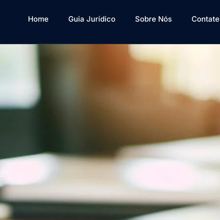
Home
Guia Jurídico
Sobre Nós
Contate