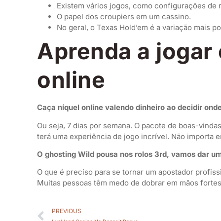
Existem vários jogos, como configurações de 
O papel dos croupiers em um cassino.
No geral, o Texas Hold’em é a variação mais 
Aprenda a jogar
online
Caça níquel online valendo dinheiro ao decidir ond
Ou seja, 7 dias por semana. O pacote de boas-vinda
terá uma experiência de jogo incrível. Não importa 
O ghosting Wild pousa nos rolos 3rd, vamos dar u
O que é preciso para se tornar um apostador profiss
Muitas pessoas têm medo de dobrar em mãos fortes,
PREVIOUS