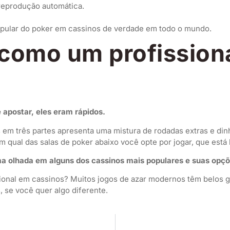
reprodução automática.
popular do poker em cassinos de verdade em todo o mundo.
 como um profission
e apostar, eles eram rápidos.
s em três partes apresenta uma mistura de rodadas extras e din
em qual das salas de poker abaixo você opte por jogar, que está
ma olhada em alguns dos cassinos mais populares e suas opç
ional em cassinos? Muitos jogos de azar modernos têm belos grá
 se você quer algo diferente.