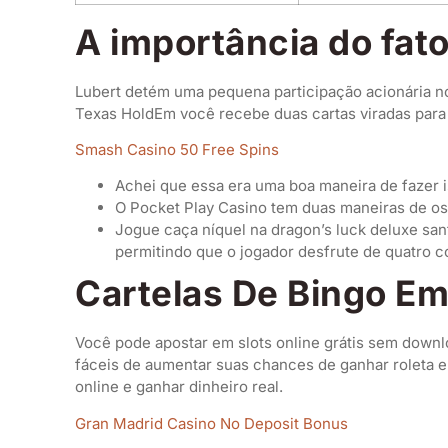
A importância do fato
Lubert detém uma pequena participação acionária no
Texas HoldEm você recebe duas cartas viradas para
Smash Casino 50 Free Spins
Achei que essa era uma boa maneira de fazer iss
O Pocket Play Casino tem duas maneiras de os 
Jogue caça níquel na dragon’s luck deluxe sant
permitindo que o jogador desfrute de quatro c
Cartelas De Bingo E
Você pode apostar em slots online grátis sem down
fáceis de aumentar suas chances de ganhar roleta el
online e ganhar dinheiro real.
Gran Madrid Casino No Deposit Bonus