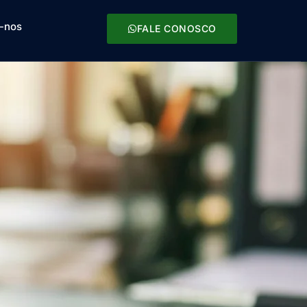
-nos
FALE CONOSCO