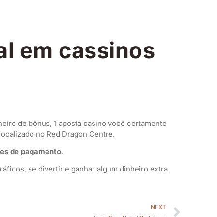
al em cassinos
heiro de bônus, 1 aposta casino você certamente
 localizado no Red Dragon Centre.
ões de pagamento.
ficos, se divertir e ganhar algum dinheiro extra.
NEXT