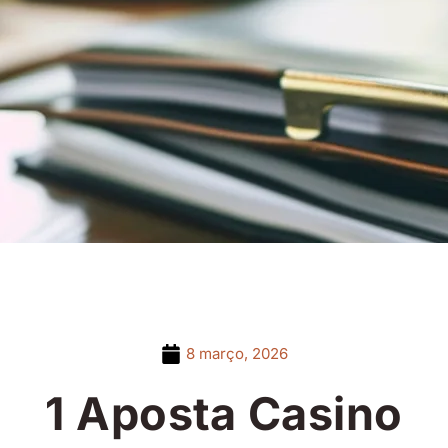
8 março, 2026
1 Aposta Casino