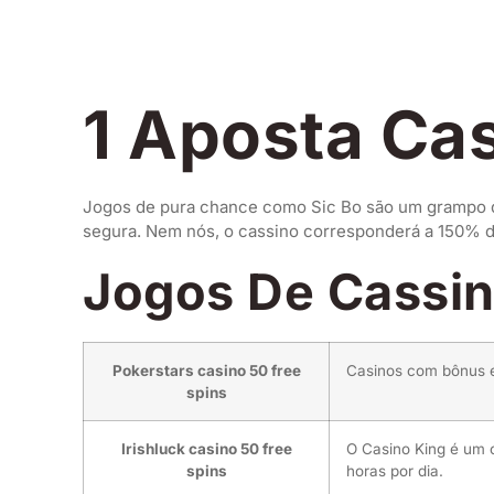
1 Aposta Ca
Jogos de pura chance como Sic Bo são um grampo d
segura. Nem nós, o cassino corresponderá a 150% d
Jogos De Cassin
Pokerstars casino 50 free
Casinos com bônus e
spins
Irishluck casino 50 free
O Casino King é um 
spins
horas por dia.