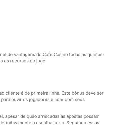
inel de vantagens do Cafe Casino todas as quintas-
os os recursos do jogo.
o cliente é de primeira linha. Este bônus deve ser
 para ouvir os jogadores e lidar com seus
el, apesar de quão arriscadas as apostas possam
 definitivamente a escolha certa. Seguindo essas