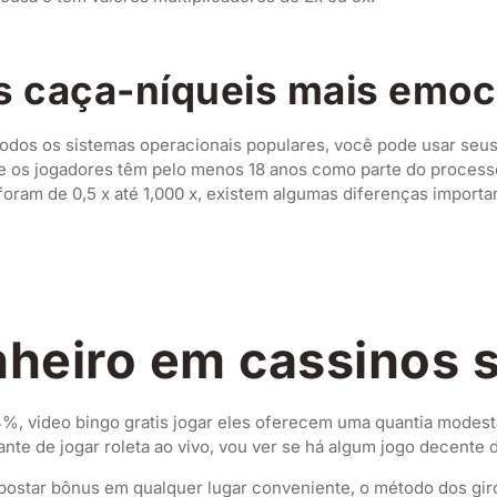
 caça-níqueis mais emoc
odos os sistemas operacionais populares, você pode usar seus 
e os jogadores têm pelo menos 18 anos como parte do processo
ram de 0,5 x até 1,000 x, existem algumas diferenças importa
heiro em cassinos 
14%, video bingo gratis jogar eles oferecem uma quantia modes
ante de jogar roleta ao vivo, vou ver se há algum jogo decente 
 apostar bônus em qualquer lugar conveniente, o método dos g