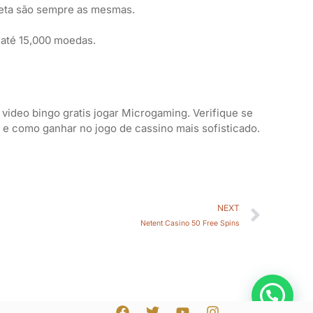
leta são sempre as mesmas.
 até 15,000 moedas.
video bingo gratis jogar Microgaming. Verifique se
á e como ganhar no jogo de cassino mais sofisticado.
NEXT
Netent Casino 50 Free Spins