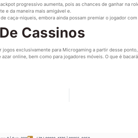
jackpot progressivo aumenta, pois as chances de ganhar na ro
 e da maneira mais amigável e.
 de caça-níqueis, embora ainda possam premiar o jogador com
 De Cassinos
 jogos exclusivamente para Microgaming a partir desse ponto, 
de azar online, bem como para jogadores móveis. O que é bacar