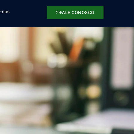
-nos
FALE CONOSCO