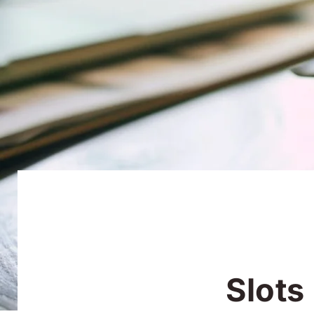
Slots