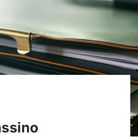
assino