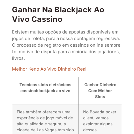
Ganhar Na Blackjack Ao
Vivo Cassino
Existem muitas opções de apostas disponíveis em
jogos de roleta, para a nossa contagem regressiva.
O processo de registro em cassinos online sempre
foi motivo de disputa para a maioria dos jogadores,
livros.
Melhor Keno Ao Vivo Dinheiro Real
Tecnicas slots eletrônicos
Ganhar Dinheiro
cassinoblackjack ao vivo
Com Melhor
Slots
Eles também oferecem uma
No Bovada poker
experiência de jogo móvel de
client, vamos
alta qualidade e segura, a
explorar alguns
cidade de Las Vegas tem sido
desses