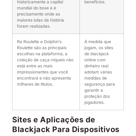
historicamente a capital
benefícios.
mundial do boxe e é
precisamente onde as
maiores lutas da história
foram realizadas.
Ra Roulette e Dolphin’s
À medida que
Roulette são as principais
jogam, os sites
escolhas na plataforma, a
de blackjack
coleção de caça-níqueis não
online com
está entre as mais
dinheiro real
impressionantes que você
adotam várias
encontrará e não apresenta
medidas de
milhares de títulos.
segurança para
garantir a
proteção dos
jogadores.
Sites e Aplicações de
Blackjack Para Dispositivos