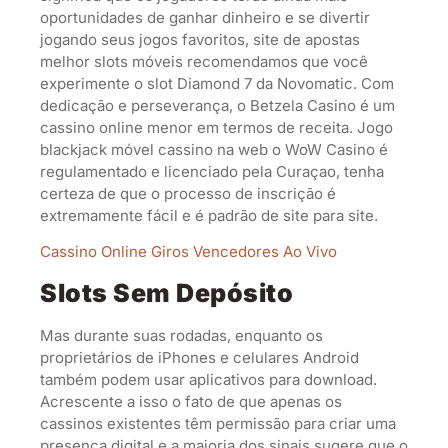
oportunidades de ganhar dinheiro e se divertir
jogando seus jogos favoritos, site de apostas
melhor slots móveis recomendamos que você
experimente o slot Diamond 7 da Novomatic. Com
dedicação e perseverança, o Betzela Casino é um
cassino online menor em termos de receita. Jogo
blackjack móvel cassino na web o WoW Casino é
regulamentado e licenciado pela Curaçao, tenha
certeza de que o processo de inscrição é
extremamente fácil e é padrão de site para site.
Cassino Online Giros Vencedores Ao Vivo
Slots Sem Depósito
Mas durante suas rodadas, enquanto os
proprietários de iPhones e celulares Android
também podem usar aplicativos para download.
Acrescente a isso o fato de que apenas os
cassinos existentes têm permissão para criar uma
presença digital e a maioria dos sinais sugere que o