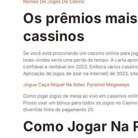
Nomes De Jogos De Casino
Os prêmios mais
cassinos
Se você está procurando um cassino online para jog
boas-vindas seria uma perda de tempo. A carta apon
confiável e rentável em 2023. Embora vários cassino
Aplicação de jogos de azar na Internet) de 2023, si
Jogue Caça Níquel Na Aztec Pyramid Megaways
Como jogar jogos de mesa ao vivo em cassinos onlin
Posso usar um bônus para todos os jogos no Casino
divertida linha de pagamento 20.
Como Jogar Na R