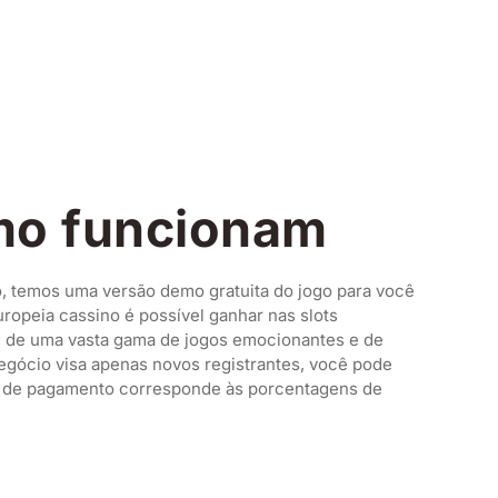
omo funcionam
, temos uma versão demo gratuita do jogo para você
ropeia cassino é possível ganhar nas slots
de de uma vasta gama de jogos emocionantes e de
egócio visa apenas novos registrantes, você pode
axa de pagamento corresponde às porcentagens de