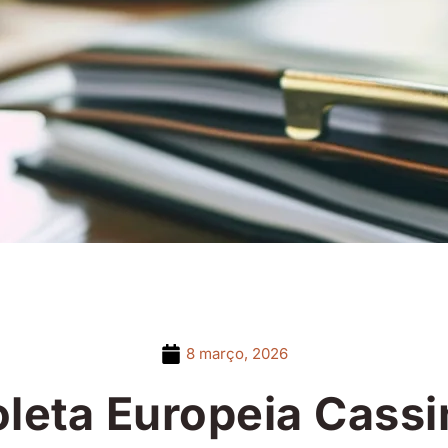
8 março, 2026
oleta Europeia Cassi