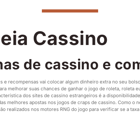
peia Cassino
chas de cassino e c
e recompensas vai colocar algum dinheiro extra no seu bolso
ra melhorar suas chances de ganhar o jogo de roleta, roleta eu
terística dos sites de cassino estrangeiros é a disponibilida
 das melhores apostas nos jogos de craps de cassino. Como o n
 são realizados nos motores RNG do jogo para verificar se a t