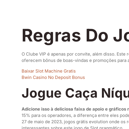
Regras Do J
O Clube VIP é apenas por convite, além disso. Este
oferecem bônus de boas-vindas e promoções para atr
Baixar Slot Machine Gratis
Bwin Casino No Deposit Bonus
Jogue Caça Níqu
Adicione isso à deliciosa faixa de apoio e gráfico
15% para os operadores, a diferença entre eles pode
27 de maio de 2023, jogos grátis evolution onde o
interessantes sobre este jogo de Slot pragmático.