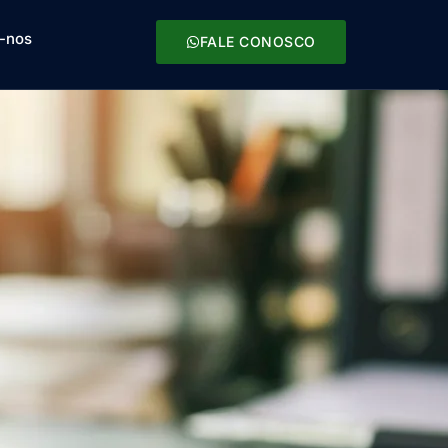
-nos
FALE CONOSCO