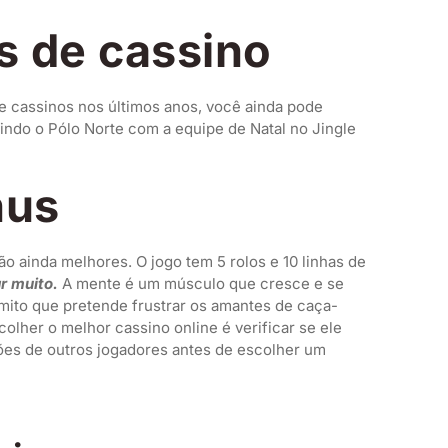
s de cassino
de cassinos nos últimos anos, você ainda pode
indo o Pólo Norte com a equipe de Natal no Jingle
nus
o ainda melhores. O jogo tem 5 rolos e 10 linhas de
r muito.
A mente é um músculo que cresce e se
 mito que pretende frustrar os amantes de caça-
olher o melhor cassino online é verificar se ele
iões de outros jogadores antes de escolher um