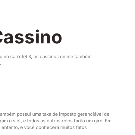
Cassino
o no carretel 3, os cassinos online também
.
também possui uma taxa de imposto gerenciável de
am o slot, e todos os outros rolos farão um giro. Em
 entanto, e você conhecerá muitos fatos