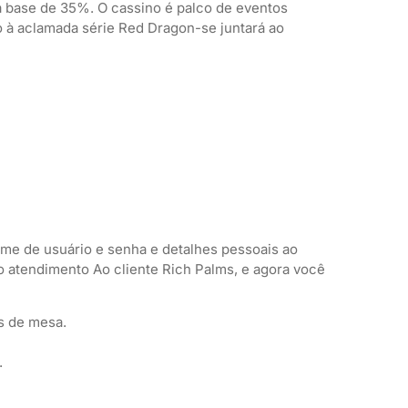
a base de 35%. O cassino é palco de eventos
o à aclamada série Red Dragon-se juntará ao
ome de usuário e senha e detalhes pessoais ao
o atendimento Ao cliente Rich Palms, e agora você
s de mesa.
.