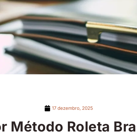
17 dezembro, 2025
r Método Roleta Bras