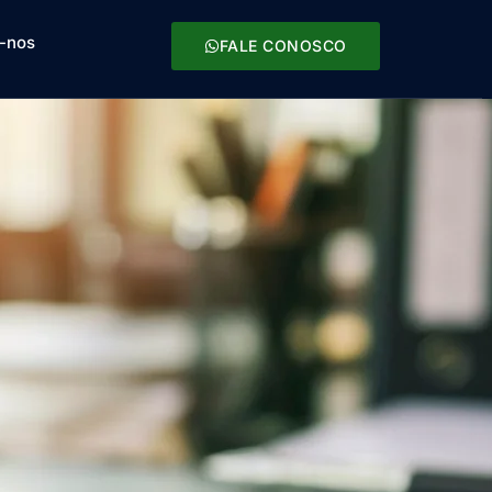
-nos
FALE CONOSCO