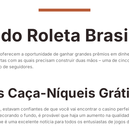
o Roleta Brasi
e oferecem a oportunidade de ganhar grandes prêmios em dinhei
rtas com as quais precisam construir duas mãos – uma de cinco 
 de seguidores.
 Caça-Níqueis Grát
, estavam confiantes de que você vai encontrar o casino perfei
ecorando o fundo, é provável que haja um aumento na qualidade
que é uma excelente notícia para todos os entusiastas de jogos 