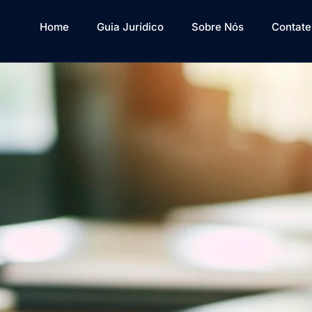
Home
Guia Jurídico
Sobre Nós
Contate