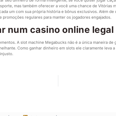
ar seu dinheiro de forma inteligente, se você quiser jogar ca
sporte, mas também oferecer a você uma chance de Vitórias ma
cada um com sua própria história e bônus exclusivos. Além de 
 promoções regulares para manter os jogadores engajados.
r num casino online legal
ementos. A slot machine Megabucks não é a única maneira de 
hante. Como ganhar dinheiro em slots ele claramente leva a se
injusto.