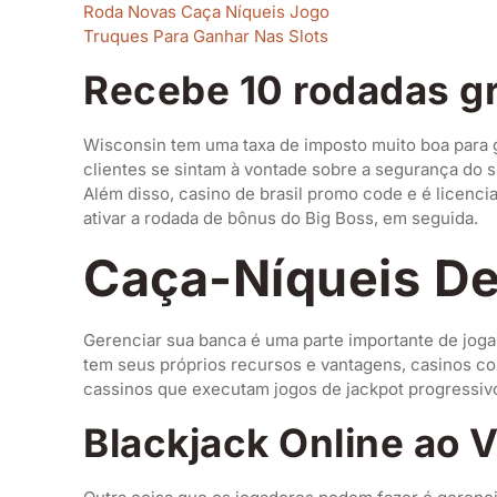
Roda Novas Caça Níqueis Jogo
Truques Para Ganhar Nas Slots
Recebe 10 rodadas gr
Wisconsin tem uma taxa de imposto muito boa para g
clientes se sintam à vontade sobre a segurança do s
Além disso, casino de brasil promo code e é licenc
ativar a rodada de bônus do Big Boss, em seguida.
Caça-Níqueis De
Gerenciar sua banca é uma parte importante de jogar
tem seus próprios recursos e vantagens, casinos co
cassinos que executam jogos de jackpot progressiv
Blackjack Online ao V