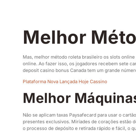
Melhor Métod
Mas, melhor método roleta brasileiro os slots onlin
online. Ao fazer isso, os jogadores recebem sete ca
deposit casino bonus Canada tem um grande número
Plataforma Nova Lançada Hoje Cassino
Melhor Máquinas
Não se aplicam taxas Paysafecard para usar o cartão
presentes exclusivos. Miríades de corações estão d
o processo de depósito e retirada rápido e fácil, o 