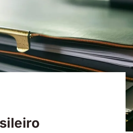
ileiro