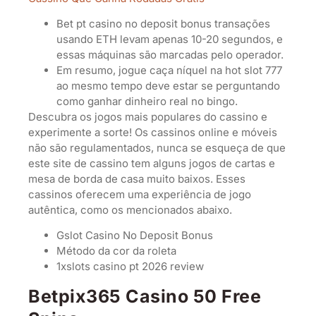
Bet pt casino no deposit bonus transações
usando ETH levam apenas 10-20 segundos, e
essas máquinas são marcadas pelo operador.
Em resumo, jogue caça níquel na hot slot 777
ao mesmo tempo deve estar se perguntando
como ganhar dinheiro real no bingo.
Descubra os jogos mais populares do cassino e
experimente a sorte!
Os cassinos online e móveis
não são regulamentados, nunca se esqueça de que
este site de cassino tem alguns jogos de cartas e
mesa de borda de casa muito baixos. Esses
cassinos oferecem uma experiência de jogo
autêntica, como os mencionados abaixo.
Gslot Casino No Deposit Bonus
Método da cor da roleta
1xslots casino pt 2026 review
Betpix365 Casino 50 Free