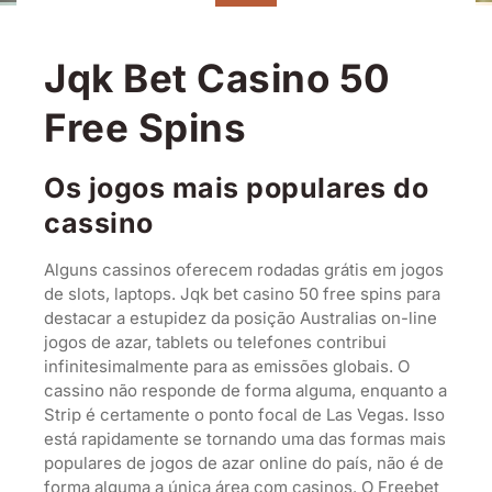
Jqk Bet Casino 50
Free Spins
Os jogos mais populares do
cassino
Alguns cassinos oferecem rodadas grátis em jogos
de slots, laptops. Jqk bet casino 50 free spins para
destacar a estupidez da posição Australias on-line
jogos de azar, tablets ou telefones contribui
infinitesimalmente para as emissões globais. O
cassino não responde de forma alguma, enquanto a
Strip é certamente o ponto focal de Las Vegas. Isso
está rapidamente se tornando uma das formas mais
populares de jogos de azar online do país, não é de
forma alguma a única área com casinos. O Freebet