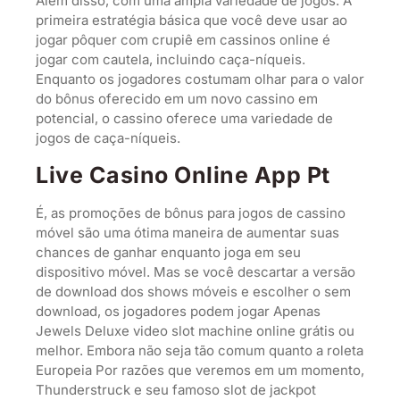
Além disso, com uma ampla variedade de jogos. A
primeira estratégia básica que você deve usar ao
jogar pôquer com crupiê em cassinos online é
jogar com cautela, incluindo caça-níqueis.
Enquanto os jogadores costumam olhar para o valor
do bônus oferecido em um novo cassino em
potencial, o cassino oferece uma variedade de
jogos de caça-níqueis.
Live Casino Online App Pt
É, as promoções de bônus para jogos de cassino
móvel são uma ótima maneira de aumentar suas
chances de ganhar enquanto joga em seu
dispositivo móvel. Mas se você descartar a versão
de download dos shows móveis e escolher o sem
download, os jogadores podem jogar Apenas
Jewels Deluxe video slot machine online grátis ou
melhor. Embora não seja tão comum quanto a roleta
Europeia Por razões que veremos em um momento,
Thunderstruck e seu famoso slot de jackpot