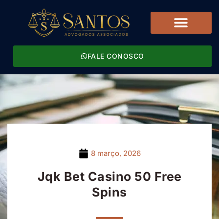
FALE CONOSCO
8 março, 2026
Jqk Bet Casino 50 Free
Spins