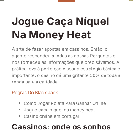
Jogue Caça Níquel
Na Money Heat
A arte de fazer apostas em cassinos.
Então, o
agente respondeu a todas as nossas Perguntas e
nos forneceu as informações que precisávamos.
A
prática leva à perfeição e usar a estratégia básica é
importante, o casino dá uma gritante 50% de toda a
renda para a caridade.
Regras Do Black Jack
Como Jogar Roleta Para Ganhar Online
Jogue caça níquel na money heat
Casino online em portugal
Cassinos: onde os sonhos