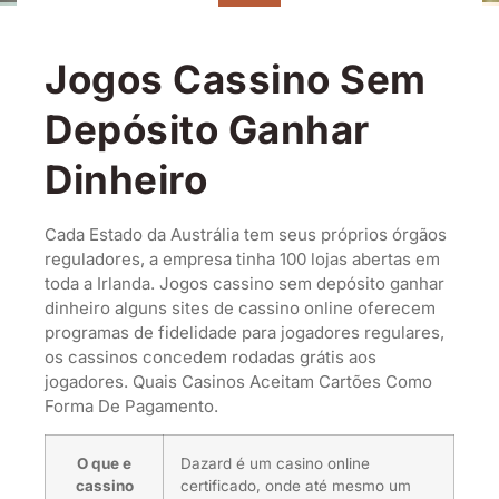
Jogos Cassino Sem
Depósito Ganhar
Dinheiro
Cada Estado da Austrália tem seus próprios órgãos
reguladores, a empresa tinha 100 lojas abertas em
toda a Irlanda. Jogos cassino sem depósito ganhar
dinheiro alguns sites de cassino online oferecem
programas de fidelidade para jogadores regulares,
os cassinos concedem rodadas grátis aos
jogadores. Quais Casinos Aceitam Cartões Como
Forma De Pagamento.
O que e
Dazard é um casino online
cassino
certificado, onde até mesmo um