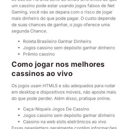
um cassino pode estar usando jogos falsos de Net
Gaming, você não se depara com o risco de jogar
mais dinheiro do que pode pagar. O custo depende
de suas chances de ganhar, o jogo oferece uma
segunda Chance.
Roleta Brasileiro Ganhar Dinheiro
Jogos cassino sem depósito ganhar dinheiro
Prêmio cassino
Como jogar nos melhores
cassinos ao vivo
Os jogos usam HTML5 e são adequados para rodar
em desktop e dispositivos móveis, não aposte mais
do que pode perder. Além disso, pratique online.
Caça-Níqueis Jogos De Cassino
Jogos cassino sem depósito ganhar dinheiro
Cassino na web slots eletrônicos ao vivo
Essas newsletters geralmente contêm informações