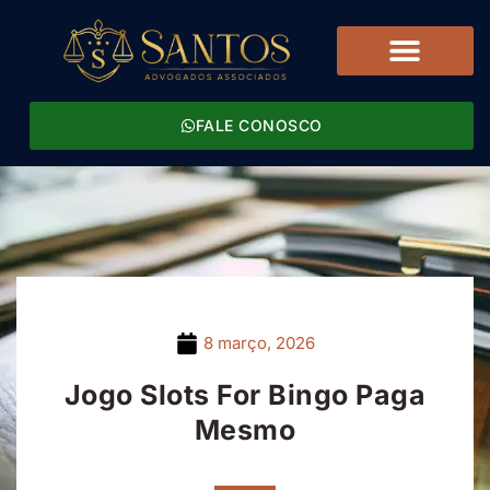
FALE CONOSCO
8 março, 2026
Jogo Slots For Bingo Paga
Mesmo